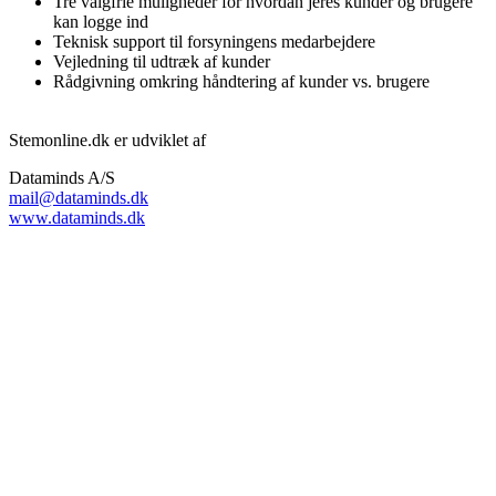
Tre valgfrie muligheder for hvordan jeres kunder og brugere
kan logge ind
Teknisk support til forsyningens medarbejdere
Vejledning til udtræk af kunder
Rådgivning omkring håndtering af kunder vs. brugere
Stemonline.dk er udviklet af
Dataminds A/S
mail@dataminds.dk
www.dataminds.dk